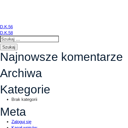
D.K.57
Nawigacja
D.K.56
D.K.58
Szukaj:
wpisu
Najnowsze komentarze
Archiwa
Kategorie
Brak kategorii
Meta
Zaloguj się
Kanał wpisów