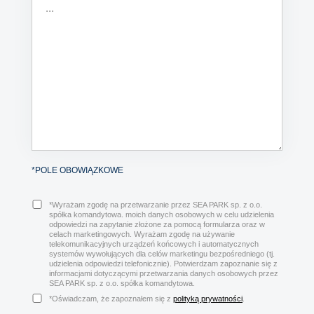
*POLE OBOWIĄZKOWE
*Wyrażam zgodę na przetwarzanie przez SEA PARK sp. z o.o.
spółka komandytowa. moich danych osobowych w celu udzielenia
odpowiedzi na zapytanie złożone za pomocą formularza oraz w
celach marketingowych. Wyrażam zgodę na używanie
telekomunikacyjnych urządzeń końcowych i automatycznych
systemów wywołujących dla celów marketingu bezpośredniego (tj.
udzielenia odpowiedzi telefonicznie). Potwierdzam zapoznanie się z
informacjami dotyczącymi przetwarzania danych osobowych przez
SEA PARK sp. z o.o. spółka komandytowa.
*Oświadczam, że zapoznałem się z
polityką prywatności
.