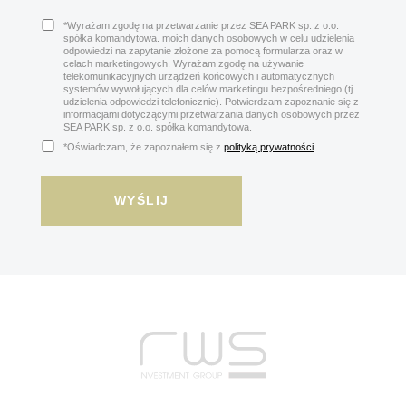
*Wyrażam zgodę na przetwarzanie przez SEA PARK sp. z o.o.
spółka komandytowa. moich danych osobowych w celu udzielenia
odpowiedzi na zapytanie złożone za pomocą formularza oraz w
celach marketingowych. Wyrażam zgodę na używanie
telekomunikacyjnych urządzeń końcowych i automatycznych
systemów wywołujących dla celów marketingu bezpośredniego (tj.
udzielenia odpowiedzi telefonicznie). Potwierdzam zapoznanie się z
informacjami dotyczącymi przetwarzania danych osobowych przez
SEA PARK sp. z o.o. spółka komandytowa.
*Oświadczam, że zapoznałem się z
polityką prywatności
.