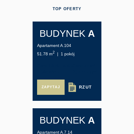
TOP OFERTY
BUDYNEK
A
Apartament A.104
2
51.78 m
| 1 pokój
Cena lokalu brutto
Cena za m²
1 065 488 zł
20 577 zł/m²
RZUT
ZAPYTAJ
BUDYNEK
A
Apartament A.7.14