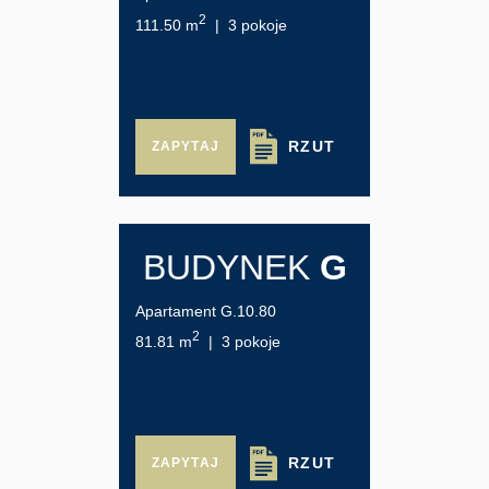
2
111.50 m
| 3 pokoje
Cena lokalu brutto
Cena za m²
2 790 483 zł
25 027 zł/m²
RZUT
ZAPYTAJ
BUDYNEK
G
Apartament G.10.80
2
81.81 m
| 3 pokoje
Cena lokalu brutto
Cena za m²
1 765 126 zł
21 576 zł/m²
RZUT
ZAPYTAJ