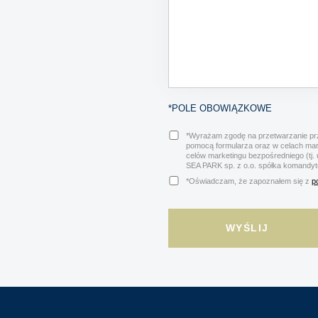
*POLE OBOWIĄZKOWE
*Wyrażam zgodę na przetwarzanie prz
pomocą formularza oraz w celach ma
celów marketingu bezpośredniego (tj.
SEA PARK sp. z o.o. spółka komandy
*Oświadczam, że zapoznałem się z
p