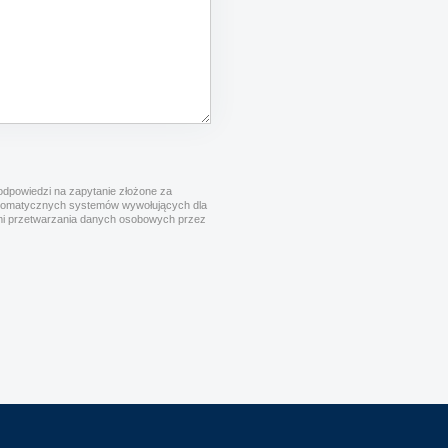
dpowiedzi na zapytanie złożone za
utomatycznych systemów wywołujących dla
cymi przetwarzania danych osobowych przez