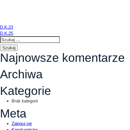
D.K.24
LOKALIZACJA
O INWESTYCJI
L
Nawigacja
D.K.23
D.K.25
Szukaj:
wpisu
Najnowsze komentarze
Archiwa
Kategorie
Brak kategorii
Meta
Zaloguj się
Kanał wpisów