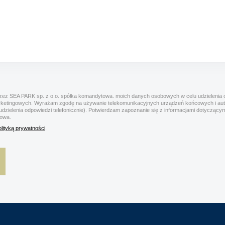
ez SEA PARK sp. z o.o. spółka komandytowa. moich danych osobowych w celu udzielenia o
rketingowych. Wyrażam zgodę na używanie telekomunikacyjnych urządzeń końcowych i a
 udzielenia odpowiedzi telefonicznie). Potwierdzam zapoznanie się z informacjami dotyczą
towa.
olityką prywatności
.