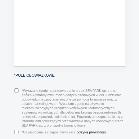
*POLE OBOWIĄZKOWE
*Wyrażam zgodę na przetwarzanie przez SEA PARK sp. z o.o.
spółka komandytowa. moich danych osobowych w celu udzielenia
odpowiedzi na zapytanie złożone za pomocą formularza oraz w
celach marketingowych. Wyrażam zgodę na używanie
telekomunikacyjnych urządzeń końcowych i automatycznych
systemów wywołujących dla celów marketingu bezpośredniego (tj.
udzielenia odpowiedzi telefonicznie). Potwierdzam zapoznanie się z
informacjami dotyczącymi przetwarzania danych osobowych przez
SEA PARK sp. z o.o. spółka komandytowa.
*Oświadczam, że zapoznałem się z
polityką prywatności
.