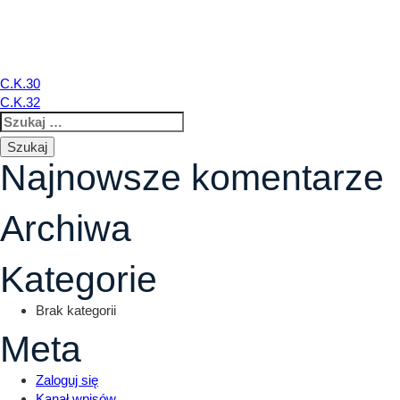
C.K.31
Nawigacja
C.K.30
C.K.32
Szukaj:
wpisu
Najnowsze komentarze
Archiwa
Kategorie
Brak kategorii
Meta
Zaloguj się
Kanał wpisów