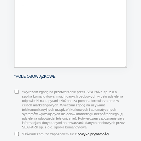
*POLE OBOWIĄZKOWE
*Wyrażam zgodę na przetwarzanie przez SEA PARK sp. z o.o.
spółka komandytowa. moich danych osobowych w celu udzielenia
odpowiedzi na zapytanie złożone za pomocą formularza oraz w
celach marketingowych. Wyrażam zgodę na używanie
telekomunikacyjnych urządzeń końcowych i automatycznych
systemów wywołujących dla celów marketingu bezpośredniego (tj.
udzielenia odpowiedzi telefonicznie). Potwierdzam zapoznanie się z
informacjami dotyczącymi przetwarzania danych osobowych przez
SEA PARK sp. z o.o. spółka komandytowa.
*Oświadczam, że zapoznałem się z
polityką prywatności
.