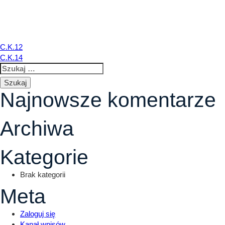
C.K.13
Nawigacja
C.K.12
C.K.14
Szukaj:
wpisu
Najnowsze komentarze
Archiwa
Kategorie
Brak kategorii
Meta
Zaloguj się
Kanał wpisów