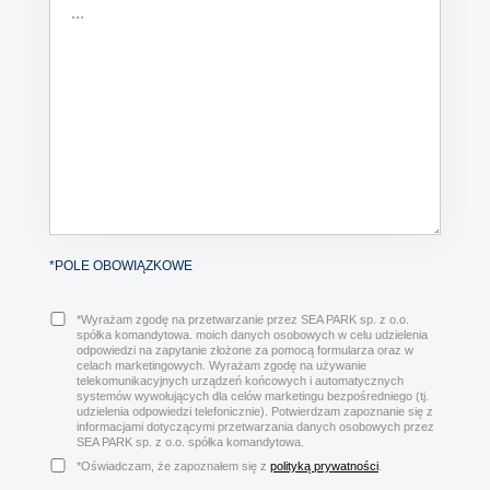
*POLE OBOWIĄZKOWE
*Wyrażam zgodę na przetwarzanie przez SEA PARK sp. z o.o.
spółka komandytowa. moich danych osobowych w celu udzielenia
odpowiedzi na zapytanie złożone za pomocą formularza oraz w
celach marketingowych. Wyrażam zgodę na używanie
telekomunikacyjnych urządzeń końcowych i automatycznych
systemów wywołujących dla celów marketingu bezpośredniego (tj.
udzielenia odpowiedzi telefonicznie). Potwierdzam zapoznanie się z
informacjami dotyczącymi przetwarzania danych osobowych przez
SEA PARK sp. z o.o. spółka komandytowa.
*Oświadczam, że zapoznałem się z
polityką prywatności
.