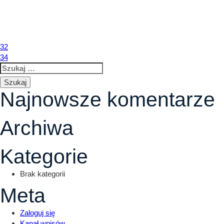
33
Nawigacja
32
34
Szukaj:
wpisu
Najnowsze komentarze
Archiwa
Kategorie
Brak kategorii
Meta
Zaloguj się
Kanał wpisów