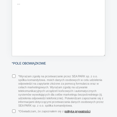
*POLE OBOWIĄZKOWE
*Wyrażam zgodę na przetwarzanie przez SEA PARK sp. z o.o.
spółka komandytowa. moich danych osobowych w celu udzielenia
odpowiedzi na zapytanie złożone za pomocą formularza oraz w
celach marketingowych. Wyrażam zgodę na używanie
telekomunikacyjnych urządzeń końcowych i automatycznych
systemów wywołujących dla celów marketingu bezpośredniego (tj.
udzielenia odpowiedzi telefonicznie). Potwierdzam zapoznanie się z
informacjami dotyczącymi przetwarzania danych osobowych przez
SEA PARK sp. z o.o. spółka komandytowa.
*Oświadczam, że zapoznałem się z
polityką prywatności
.