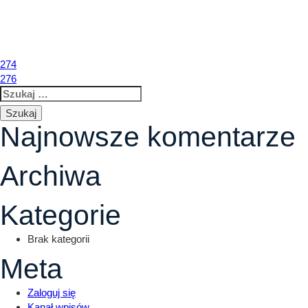
275
Nawigacja
274
276
Szukaj:
wpisu
Najnowsze komentarze
Archiwa
Kategorie
Brak kategorii
Meta
Zaloguj się
Kanał wpisów