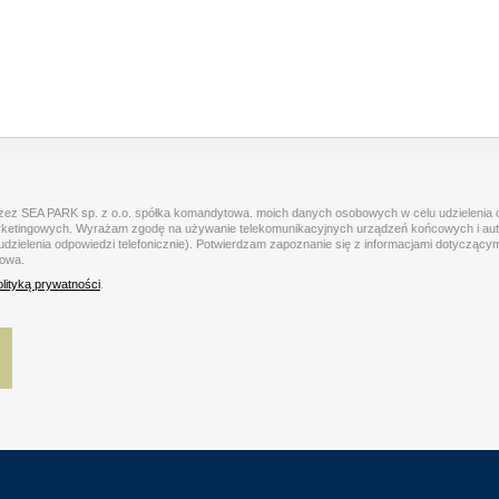
ez SEA PARK sp. z o.o. spółka komandytowa. moich danych osobowych w celu udzielenia o
rketingowych. Wyrażam zgodę na używanie telekomunikacyjnych urządzeń końcowych i a
 udzielenia odpowiedzi telefonicznie). Potwierdzam zapoznanie się z informacjami dotyczą
towa.
olityką prywatności
.