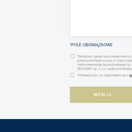
*POLE OBOWIĄZKOWE
*Wyrażam zgodę na przetwarzanie prz
pomocą formularza oraz w celach ma
celów marketingu bezpośredniego (tj.
SEA PARK sp. z o.o. spółka komandy
*Oświadczam, że zapoznałem się z
p