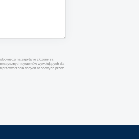
dpowiedzi na zapytanie złożone za
utomatycznych systemów wywołujących dla
cymi przetwarzania danych osobowych przez