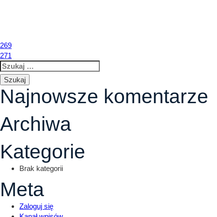
270
LOKALIZACJA
O INWESTYCJI
L
Nawigacja
269
271
Szukaj:
wpisu
Najnowsze komentarze
Archiwa
Kategorie
Brak kategorii
Meta
Zaloguj się
Kanał wpisów