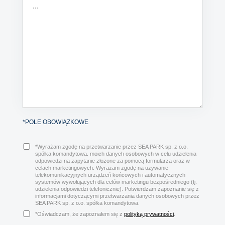
*POLE OBOWIĄZKOWE
*Wyrażam zgodę na przetwarzanie przez SEA PARK sp. z o.o.
spółka komandytowa. moich danych osobowych w celu udzielenia
odpowiedzi na zapytanie złożone za pomocą formularza oraz w
celach marketingowych. Wyrażam zgodę na używanie
telekomunikacyjnych urządzeń końcowych i automatycznych
systemów wywołujących dla celów marketingu bezpośredniego (tj.
udzielenia odpowiedzi telefonicznie). Potwierdzam zapoznanie się z
informacjami dotyczącymi przetwarzania danych osobowych przez
SEA PARK sp. z o.o. spółka komandytowa.
*Oświadczam, że zapoznałem się z
polityką prywatności
.