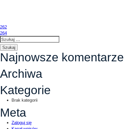
263
Nawigacja
262
264
Szukaj:
wpisu
Najnowsze komentarze
Archiwa
Kategorie
Brak kategorii
Meta
Zaloguj się
Kanał wpisów