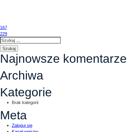
214
LOKALIZACJA
O INWESTYCJI
L
Nawigacja
167
229
Szukaj:
wpisu
Najnowsze komentarze
Archiwa
Kategorie
Brak kategorii
Meta
Zaloguj się
Kanał wpisów