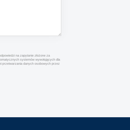
dpowiedzi na zapytanie złożone za
utomatycznych systemów wywołujących dla
cymi przetwarzania danych osobowych przez