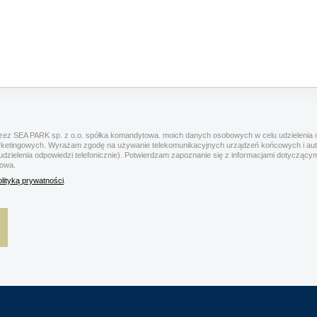
ez SEA PARK sp. z o.o. spółka komandytowa. moich danych osobowych w celu udzielenia o
rketingowych. Wyrażam zgodę na używanie telekomunikacyjnych urządzeń końcowych i a
 udzielenia odpowiedzi telefonicznie). Potwierdzam zapoznanie się z informacjami dotyczą
towa.
olityką prywatności
.