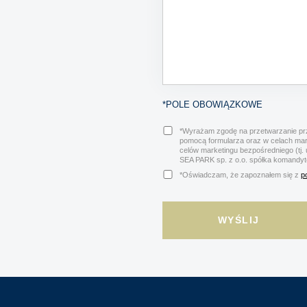
*POLE OBOWIĄZKOWE
*Wyrażam zgodę na przetwarzanie prz
pomocą formularza oraz w celach ma
celów marketingu bezpośredniego (tj.
SEA PARK sp. z o.o. spółka komandy
*Oświadczam, że zapoznałem się z
p