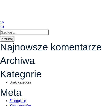
17
Nawigacja
16
18
Szukaj:
wpisu
Najnowsze komentarze
Archiwa
Kategorie
Brak kategorii
Meta
Zaloguj się
Kanał wpisów