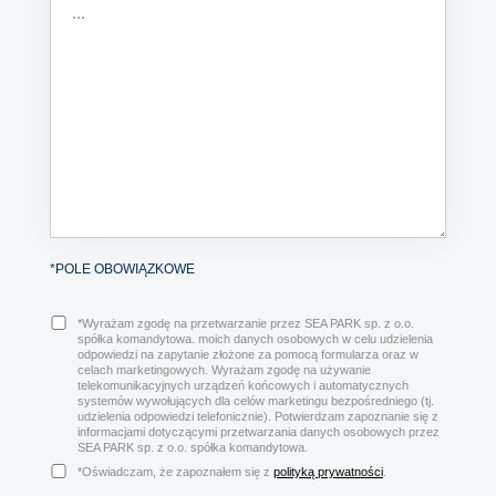
*POLE OBOWIĄZKOWE
*Wyrażam zgodę na przetwarzanie przez SEA PARK sp. z o.o.
spółka komandytowa. moich danych osobowych w celu udzielenia
odpowiedzi na zapytanie złożone za pomocą formularza oraz w
celach marketingowych. Wyrażam zgodę na używanie
telekomunikacyjnych urządzeń końcowych i automatycznych
systemów wywołujących dla celów marketingu bezpośredniego (tj.
udzielenia odpowiedzi telefonicznie). Potwierdzam zapoznanie się z
informacjami dotyczącymi przetwarzania danych osobowych przez
SEA PARK sp. z o.o. spółka komandytowa.
*Oświadczam, że zapoznałem się z
polityką prywatności
.