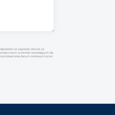
dpowiedzi na zapytanie złożone za
utomatycznych systemów wywołujących dla
cymi przetwarzania danych osobowych przez