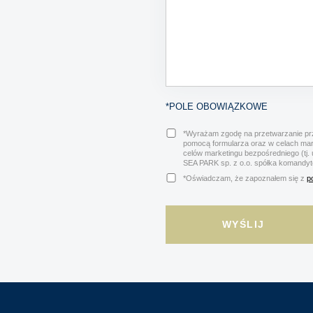
*POLE OBOWIĄZKOWE
*Wyrażam zgodę na przetwarzanie prz
pomocą formularza oraz w celach ma
celów marketingu bezpośredniego (tj.
SEA PARK sp. z o.o. spółka komandy
*Oświadczam, że zapoznałem się z
p