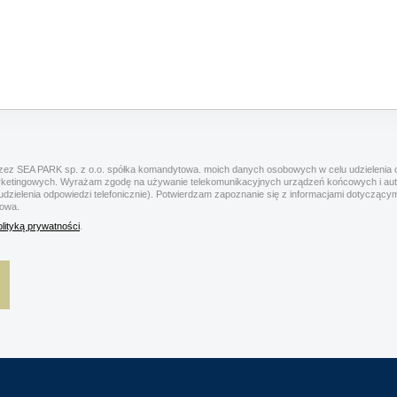
ez SEA PARK sp. z o.o. spółka komandytowa. moich danych osobowych w celu udzielenia o
rketingowych. Wyrażam zgodę na używanie telekomunikacyjnych urządzeń końcowych i a
 udzielenia odpowiedzi telefonicznie). Potwierdzam zapoznanie się z informacjami dotyczą
towa.
olityką prywatności
.