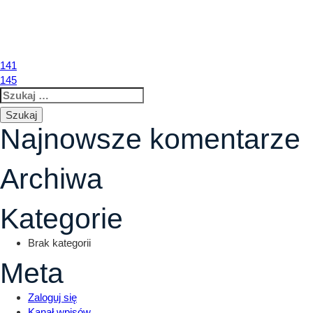
142
LOKALIZACJA
O INWESTYCJI
L
Nawigacja
141
145
Szukaj:
wpisu
Najnowsze komentarze
Archiwa
Kategorie
Brak kategorii
Meta
Zaloguj się
Kanał wpisów