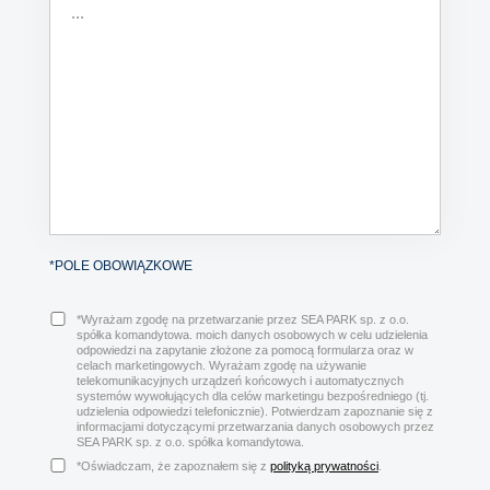
*POLE OBOWIĄZKOWE
*Wyrażam zgodę na przetwarzanie przez SEA PARK sp. z o.o.
spółka komandytowa. moich danych osobowych w celu udzielenia
odpowiedzi na zapytanie złożone za pomocą formularza oraz w
celach marketingowych. Wyrażam zgodę na używanie
telekomunikacyjnych urządzeń końcowych i automatycznych
systemów wywołujących dla celów marketingu bezpośredniego (tj.
udzielenia odpowiedzi telefonicznie). Potwierdzam zapoznanie się z
informacjami dotyczącymi przetwarzania danych osobowych przez
SEA PARK sp. z o.o. spółka komandytowa.
*Oświadczam, że zapoznałem się z
polityką prywatności
.