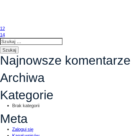
13
Nawigacja
12
14
Szukaj:
wpisu
Najnowsze komentarze
Archiwa
Kategorie
Brak kategorii
Meta
Zaloguj się
Kanał wpisów