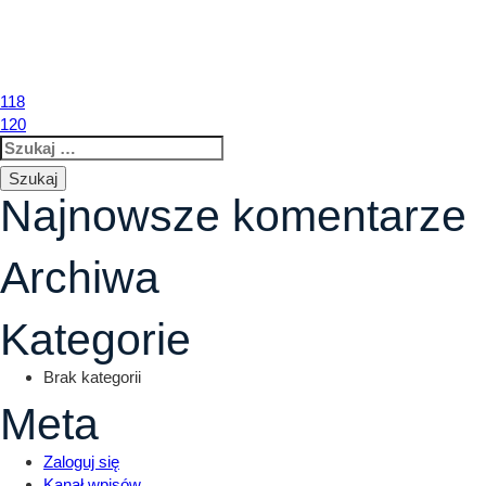
119
Nawigacja
118
120
Szukaj:
wpisu
Najnowsze komentarze
Archiwa
Kategorie
Brak kategorii
Meta
Zaloguj się
Kanał wpisów