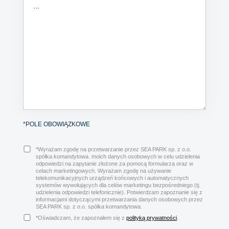
*POLE OBOWIĄZKOWE
*Wyrażam zgodę na przetwarzanie przez SEA PARK sp. z o.o.
spółka komandytowa. moich danych osobowych w celu udzielenia
odpowiedzi na zapytanie złożone za pomocą formularza oraz w
celach marketingowych. Wyrażam zgodę na używanie
telekomunikacyjnych urządzeń końcowych i automatycznych
systemów wywołujących dla celów marketingu bezpośredniego (tj.
udzielenia odpowiedzi telefonicznie). Potwierdzam zapoznanie się z
informacjami dotyczącymi przetwarzania danych osobowych przez
SEA PARK sp. z o.o. spółka komandytowa.
*Oświadczam, że zapoznałem się z
polityką prywatności
.