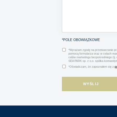
*POLE OBOWIĄZKOWE
*Wyrażam zgodę na przetwarzanie prz
pomocą formularza oraz w celach ma
celów marketingu bezpośredniego (tj.
SEA PARK sp. z o.o. spółka komandy
*Oświadczam, że zapoznałem się z
p