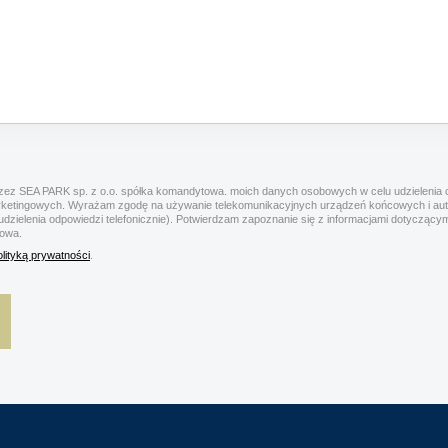
ez SEA PARK sp. z o.o. spółka komandytowa. moich danych osobowych w celu udzielenia o
rketingowych. Wyrażam zgodę na używanie telekomunikacyjnych urządzeń końcowych i a
 udzielenia odpowiedzi telefonicznie). Potwierdzam zapoznanie się z informacjami dotyczą
towa.
olityką prywatności
.