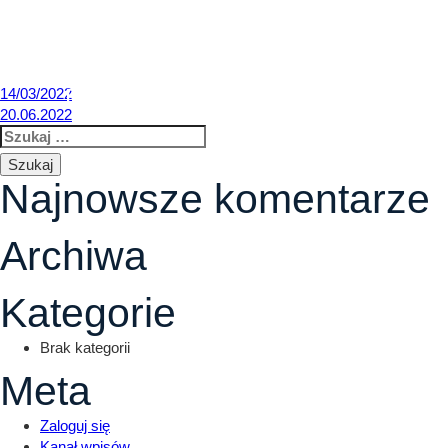
22.04.2022
LOKALIZACJA
O INWESTYCJI
L
Nawigacja
14/03/2022
20.06.2022
Szukaj:
wpisu
Najnowsze komentarze
Archiwa
Kategorie
Brak kategorii
Meta
Zaloguj się
Kanał wpisów