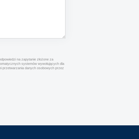
dpowiedzi na zapytanie złożone za
utomatycznych systemów wywołujących dla
cymi przetwarzania danych osobowych przez